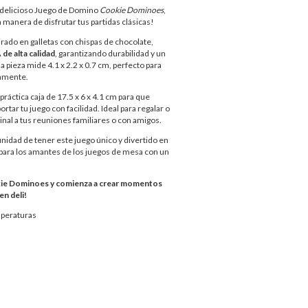
 delicioso Juego de Domino
Cookie Dominoes
,
a manera de disfrutar tus partidas clásicas!
irado en galletas con chispas de chocolate,
de alta calidad
, garantizando durabilidad y un
 pieza mide 4.1 x 2.2 x 0.7 cm, perfecto para
amente.
ráctica caja de 17.5 x 6 x 4.1 cm para que
rtar tu juego con facilidad. Ideal para regalar o
inal a tus reuniones familiares o con amigos.
unidad de tener este juego único y divertido en
 para los amantes de los juegos de mesa con un
ie Dominoes y comienza a crear momentos
en deli!
mperaturas