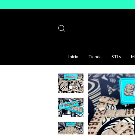
Inicio
Tienda
STLs
Mo