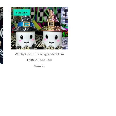
31
%
OFF
14
%
OFF
Witchy Ghost - frasco grande 21 cm
$450.00
$650.00
3 colores
Caja GAMEbox persona
$300.00
$350.0
+9