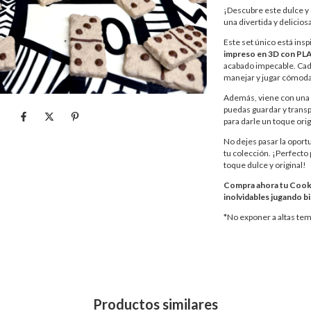
¡Descubre este dulce y
una divertida y delicios
Este set único está insp
impreso en 3D con PLA 
acabado impecable. Cada
manejar y jugar cómod
Además, viene con una p
puedas guardar y transpo
para darle un toque orig
No dejes pasar la oport
tu colección. ¡Perfecto
toque dulce y original!
Compra ahora tu Cook
inolvidables jugando bi
*No exponer a altas te
Productos similares