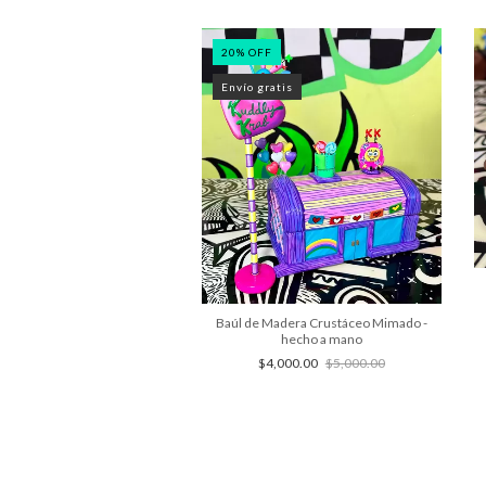
20
%
OFF
Envío gratis
a del Crustáceo Cascarudo
a mano - Baúl de madera
$750.00
Baúl de Madera Crustáceo Mimado -
hecho a mano
$4,000.00
$5,000.00