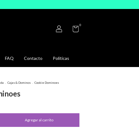
0
FAQ
Contacto
Políticas
ida
.
Cajas & Dominos
.
Cookie Dominoes
minoes