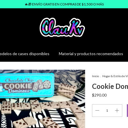
🔥🎁 ENVÍO GRATIS EN COMPRAS DE $1,500 O MÁS
delos de cases disponibles
Material y productos recomendados
Inicio
.
Hogar & Estilo de V
Cookie Do
$290.00