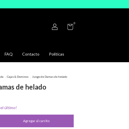
0
FAQ
Contacto
Políticas
ida
.
Cajas & Dominos
.
Juego de Damas de helado
amas de helado
 el último!