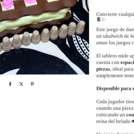
Convierte cualqui
🍫✨
Este juego de dam
un sándwich de he
aman los juegos c
El tablero mide 
cuenta con
espaci
piezas
, ideal par
simplemente tene
Disponible para 
Cada jugador tien
cuando una pieza l
colocando un
con
reina del helado 