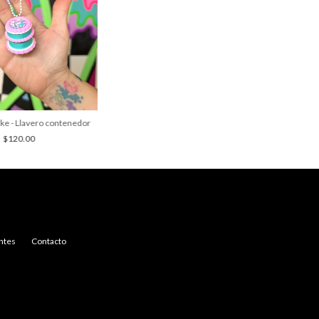
ke - Llavero contenedor
$120.00
ntes
Contacto