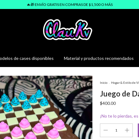
🔥🎁 ENVÍO GRATIS EN COMPRAS DE $1,500 O MÁS
delos de cases disponibles
Material y productos recomendados
Inicio
.
Hogar & Estilo de V
Juego de D
$400.00
¡No te lo pierdas, es