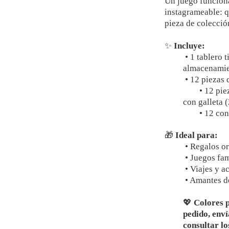
Un juego funciona
instagrameable: 
pieza de colecció
✨
Incluye:
•
1 tablero 
almacenamie
•
12 piezas 
•
12 pie
con galleta (
•
12 con
🎁
Ideal para:
•
Regalos or
•
Juegos fam
•
Viajes y ac
•
Amantes del
💖
Colores p
pedido, enví
consultar lo