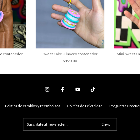
ero contenedor
Sweet Cake - Llavero contenedor
Mini Sweet Ca
$190.00
Política de cambios y reembolsos
Política de Privacidad
Preguntas Frecue