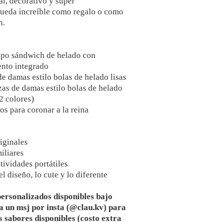
l, decorativo y súper
queda increíble como regalo o como
n.
tipo sándwich de helado con
nto integrado
de damas estilo bolas de helado lisas
zas de damas estilo bolas de helado
2 colores)
os para coronar a la reina
iginales
iliares
tividades portátiles
 diseño, lo cute y lo diferente
ersonalizados disponibles bajo
a un msj por insta (@clau.kv) para
s sabores disponibles (costo extra