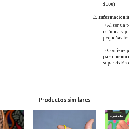
$100)
⚠️
Información i
•
Al ser un 
es única y p
pequeñas imp
•
Contiene 
para menore
supervisión 
Productos similares
Agotado