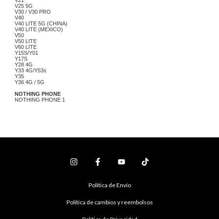
V21
V25 5G
V30 / V30 PRO
V40
V40 LITE 5G (CHINA)
V40 LITE (MEXICO)
V50
V50 LITE
V60 LITE
Y15S/Y01
Y17S
Y28 4G
Y33 4G/Y53s
Y35
Y36 4G / 5G
NOTHING PHONE
NOTHING PHONE 1
Política de Envío
Política de cambios y reembolsos