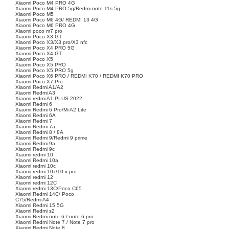
Xiaomi Poco M4 PRO 4G
Xiaomi Poco M4 PRO 5g/Redmi note 11s 5g
Xiaomi Poco M5
Xiaomi Poco M6 4G/ REDMI 13 4G
Xiaomi Poco M6 PRO 4G
Xiaomi poco m7 pro
Xiaomi Poco X3 GT
Xiaomi Poco X3/X3 pro/X3 nfc
Xiaomi Poco X4 PRO 5G
Xiaomi Poco X4 GT
Xiaomi Poco X5
Xiaomi Poco X5 PRO
Xiaomi Poco X5 PRO 5g
Xiaomi Poco X6 PRO / REDMI K70 / REDMI K70 PRO
Xiaomi Poco X7 Pro
Xiaomi Redmi A1/A2
Xiaomi Redmi A3
Xiaomi redmi A1 PLUS 2022
Xiaomi Redmi 6
Xiaomi Redmi 6 Pro/Mi A2 Lite
Xiaomi Redmi 6A
Xiaomi Redmi 7
Xiaomi Redmi 7a
Xiaomi Redmi 8 / 8A
Xiaomi Redmi 9/Redmi 9 prime
Xiaomi Redmi 9a
Xiaomi Redmi 9c
Xiaomi redmi 10
Xiaomi Redmi 10a
Xiaomi redmi 10c
Xiaomi redmi 10x/10 x pro
Xiaomi redmi 12
Xiaomi redmi 12C
Xiaomi redmi 13C/Poco C65
Xiaomi Redmi 14C/ Poco
C75/Redmi A4
Xiaomi Redmi 15 5G
Xiaomi Redmi s2
Xiaomi Redmi note 6 / note 6 pro
Xiaomi Redmi Note 7 / Note 7 pro
Xiaomi Redmi Note 8