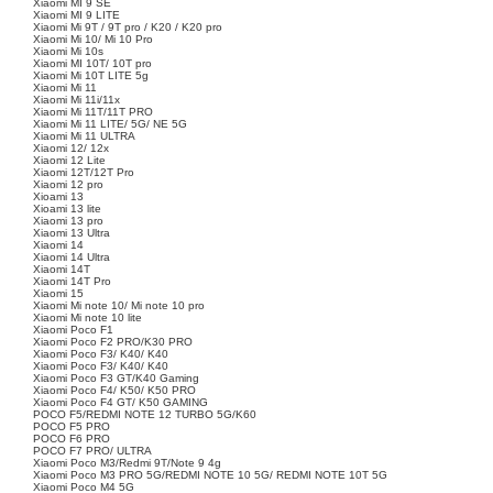
Xiaomi MI 9 SE
Xiaomi MI 9 LITE
Xiaomi Mi 9T / 9T pro / K20 / K20 pro
Xiaomi Mi 10/ Mi 10 Pro
Xiaomi Mi 10s
Xiaomi MI 10T/ 10T pro
Xiaomi Mi 10T LITE 5g
Xiaomi Mi 11
Xiaomi Mi 11i/11x
Xiaomi Mi 11T/11T PRO
Xiaomi Mi 11 LITE/ 5G/ NE 5G
Xiaomi Mi 11 ULTRA
Xiaomi 12/ 12x
Xiaomi 12 Lite
Xiaomi 12T/12T Pro
Xiaomi 12 pro
Xioami 13
Xioami 13 lite
Xiaomi 13 pro
Xiaomi 13 Ultra
Xiaomi 14
Xiaomi 14 Ultra
Xiaomi 14T
Xiaomi 14T Pro
Xiaomi 15
Xiaomi Mi note 10/ Mi note 10 pro
Xiaomi Mi note 10 lite
Xiaomi Poco F1
Xiaomi Poco F2 PRO/K30 PRO
Xiaomi Poco F3/ K40/ K40
Xiaomi Poco F3/ K40/ K40
Xiaomi Poco F3 GT/K40 Gaming
Xiaomi Poco F4/ K50/ K50 PRO
Xiaomi Poco F4 GT/ K50 GAMING
POCO F5/REDMI NOTE 12 TURBO 5G/K60
POCO F5 PRO
POCO F6 PRO
POCO F7 PRO/ ULTRA
Xiaomi Poco M3/Redmi 9T/Note 9 4g
Xiaomi Poco M3 PRO 5G/REDMI NOTE 10 5G/ REDMI NOTE 10T 5G
Xiaomi Poco M4 5G