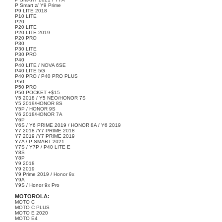
P Smart z/ Y9 Prime
P9 LITE 2018
P10 LITE
P20
P20 LITE
P20 LITE 2019
P20 PRO
P30
P30 LITE
P30 PRO
P40
P40 LITE / NOVA 6SE
P40 LITE 5G
P40 PRO / P40 PRO PLUS
P50
P50 PRO
P50 POCKET +$15
Y5 2018 / Y5 NEO/HONOR 7S
Y5 2019/HONOR 8S
Y5P / HONOR 9S
Y6 2018/HONOR 7A
Y6P
Y6S / Y6 PRIME 2019 / HONOR 8A / Y6 2019
Y7 2018 /Y7 PRIME 2018
Y7 2019 /Y7 PRIME 2019
Y7A / P SMART 2021
Y7S / Y7P / P40 LITE E
Y8S
Y8P
Y9 2018
Y9 2019
Y9 Prime 2019 / Honor 9x
Y9A
Y9S / Honor 9x Pro
MOTOROLA:
MOTO C
MOTO C PLUS
MOTO E 2020
MOTO E4