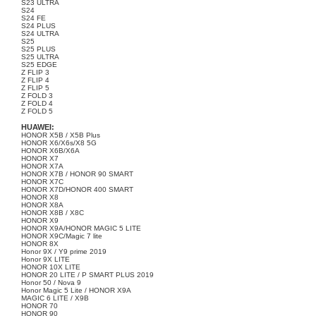
S23 ULTRA
S24
S24 FE
S24 PLUS
S24 ULTRA
S25
S25 PLUS
S25 ULTRA
S25 EDGE
Z FLIP 3
Z FLIP 4
Z FLIP 5
Z FOLD 3
Z FOLD 4
Z FOLD 5
HUAWEI:
HONOR X5B / X5B Plus
HONOR X6/X6s/X8 5G
HONOR X6B/X6A
HONOR X7
HONOR X7A
HONOR X7B / HONOR 90 SMART
HONOR X7C
HONOR X7D/HONOR 400 SMART
HONOR X8
HONOR X8A
HONOR X8B / X8C
HONOR X9
HONOR X9A/HONOR MAGIC 5 LITE
HONOR X9C/Magic 7 lite
HONOR 8X
Honor 9X / Y9 prime 2019
Honor 9X LITE
HONOR 10X LITE
HONOR 20 LITE / P SMART PLUS 2019
Honor 50 / Nova 9
Honor Magic 5 Lite / HONOR X9A
MAGIC 6 LITE / X9B
HONOR 70
HONOR 90