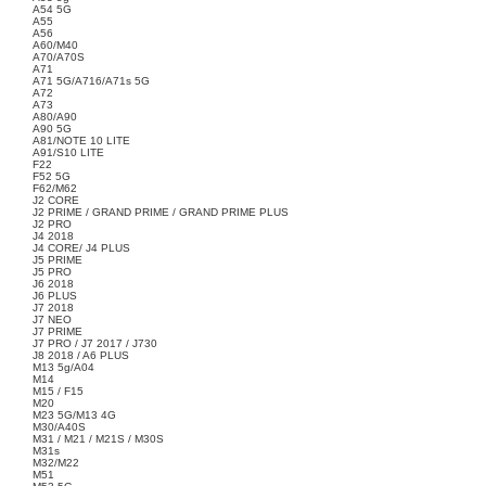
A54 5G
A55
A56
A60/M40
A70/A70S
A71
A71 5G/A716/A71s 5G
A72
A73
A80/A90
A90 5G
A81/NOTE 10 LITE
A91/S10 LITE
F22
F52 5G
F62/M62
J2 CORE
J2 PRIME / GRAND PRIME / GRAND PRIME PLUS
J2 PRO
J4 2018
J4 CORE/ J4 PLUS
J5 PRIME
J5 PRO
J6 2018
J6 PLUS
J7 2018
J7 NEO
J7 PRIME
J7 PRO / J7 2017 / J730
J8 2018 / A6 PLUS
M13 5g/A04
M14
M15 / F15
M20
M23 5G/M13 4G
M30/A40S
M31 / M21 / M21S / M30S
M31s
M32/M22
M51