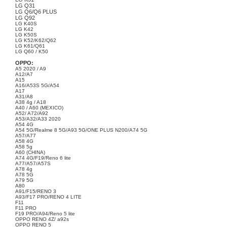
LG Q31
LG Q6/Q6 PLUS
LG Q92
LG K40S
LG K42
LG K50S
LG K52/K62/Q62
LG K61/Q61
LG Q60 / K50
OPPO:
A5 2020 / A9
A12/A7
A15
A16/A53S 5G/A54
A17
A31/A8
A38 4g / A18
A40 / A60 (MEXICO)
A52/ A72/A92
A53/A32/A33 2020
A54 4G
A54 5G/Realme 8 5G/A93 5G/ONE PLUS N200/A74 5G
A57/A77
A58 4G
A58 5g
A60 (CHINA)
A74 4G/F19/Reno 6 lite
A77/A57/A57S
A78 4g
A78 5G
A79 5G
A80
A91/F15/RENO 3
A93/F17 PRO/RENO 4 LITE
F11
F11 PRO
F19 PRO/A94/Reno 5 lite
OPPO RENO 4Z/ a92s
OPPO RENO 5