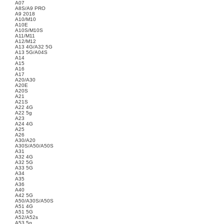
A07
A8S/A9 PRO
A9 2018
A10/M10
A10E
A10S/M10S
A11/M11
A12/M12
A13 4G/A32 5G
A13 5G/A04S
A14
A15
A16
A17
A20/A30
A20E
A20S
A21
A21S
A22 4G
A22 5g
A23
A24 4G
A25
A26
A30/A20
A30S/A50/A50S
A31
A32 4G
A32 5G
A33 5G
A34
A35
A36
A40
A42 5G
A50/A30S/A50S
A51 4G
A51 5G
A52/A52s
A53 5g