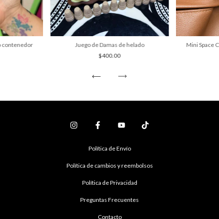
ro contenedor
Juego de Damas de helado
Mini Space C
$400.00
Política de Envío
Política de cambios y reembolsos
Política de Privacidad
Preguntas Frecuentes
Contacto