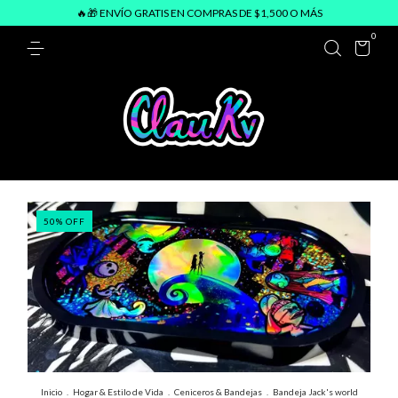
🔥🎁 ENVÍO GRATIS EN COMPRAS DE $1,500 O MÁS
0
50
%
OFF
Inicio
.
Hogar & Estilo de Vida
.
Ceniceros & Bandejas
.
Bandeja Jack's world