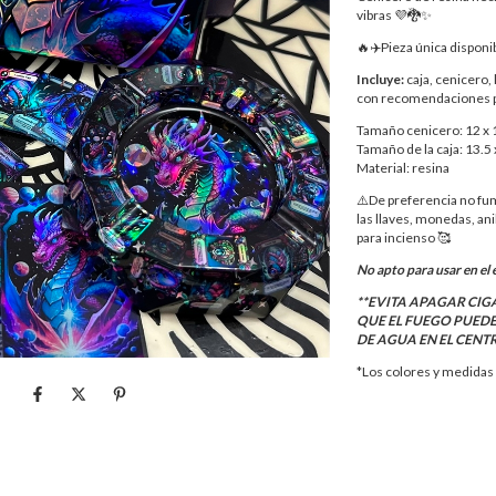
vibras 💜🐉✨
🔥✈️Pieza única disponi
Incluye:
caja, cenicero, 
con recomendaciones par
Tamaño cenicero: 12 x 
Tamaño de la caja: 13.5 
Material: resina
⚠️De preferencia no fu
las llaves, monedas, ani
para incienso 🥰
No apto para usar en el e
**EVITA APAGAR CIG
QUE EL FUEGO PUED
DE AGUA EN EL CENT
*Los colores y medidas