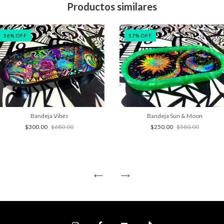
Productos similares
56
%
OFF
57
%
OFF
Bandeja Vibes
Bandeja Sun & Moon
$300.00
$680.00
$250.00
$580.00