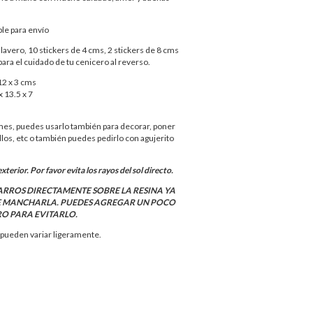
ble para envío
llavero, 10 stickers de 4 cms, 2 stickers de 8 cms
a el cuidado de tu cenicero al reverso.
12 x 3 cms
x 13.5 x 7
mes, puedes usarlo también para decorar, poner
llos, etc o también puedes pedirlo con agujerito
xterior. Por favor evita los rayos del sol directo.
ARROS DIRECTAMENTE SOBRE LA RESINA YA
E MANCHARLA. PUEDES AGREGAR UN POCO
RO PARA EVITARLO.
 pueden variar ligeramente.