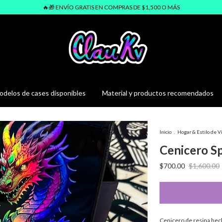
🔥🎁 ENVÍO GRATIS EN COMPRAS DE $1,500 O MÁS
delos de cases disponibles
Material y productos recomendados
Inicio
.
Hogar & Estilo de V
Cenicero S
$700.00
$1,600.00
Cenicero de resina he