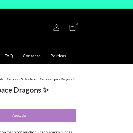
0
FAQ
Contacto
Políticas
ida
.
Ceniceros & Bandejas
.
Cenicero Space Dragons ✨
pace Dragons ✨
cho a mano con mucho cuidado, amor y buenas