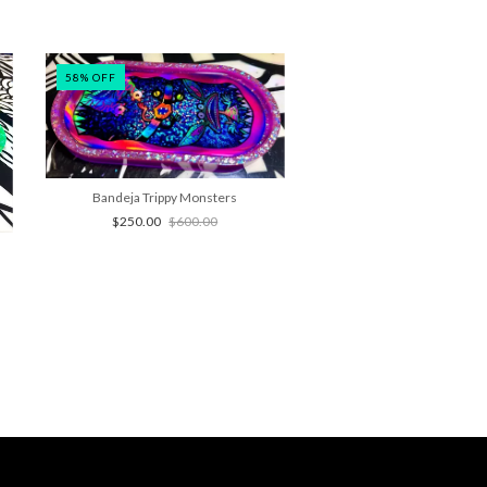
58
%
OFF
52
%
OFF
Bandeja Trippy Monsters
$250.00
$600.00
Bandeja Take me h
$280.00
$580.0