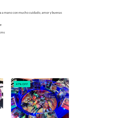
a a mano con mucho cuidado, amor y buenas
le
 cms
47
%
OFF