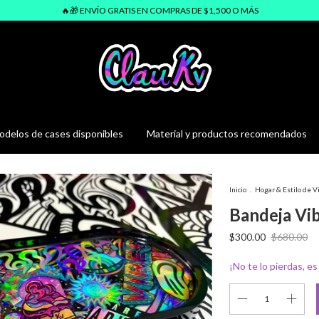
🔥🎁 ENVÍO GRATIS EN COMPRAS DE $1,500 O MÁS
delos de cases disponibles
Material y productos recomendados
Inicio
.
Hogar & Estilo de V
Bandeja Vi
$300.00
$680.00
¡No te lo pierdas, es