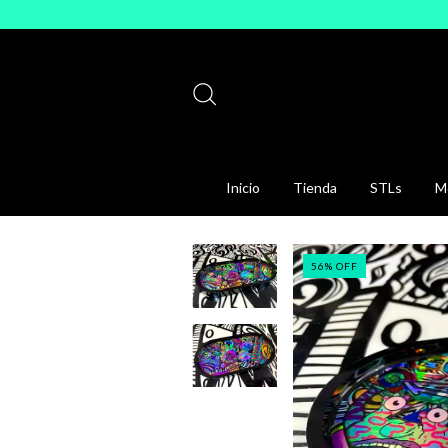
Inicio
Tienda
STLs
Mo
56
%
OFF