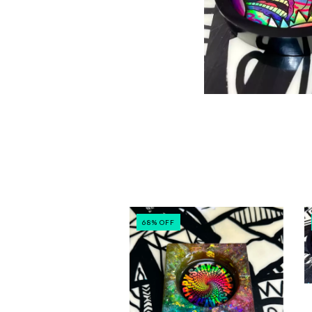
68
%
OFF