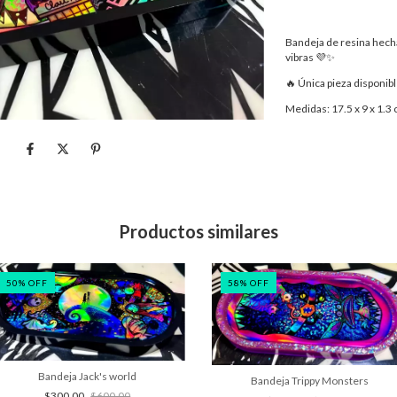
Bandeja de resina hech
vibras 💜✨
🔥 Única pieza disponib
Medidas: 17.5 x 9 x 1.3
Productos similares
50
%
OFF
58
%
OFF
Bandeja Jack's world
Bandeja Trippy Monsters
$300.00
$600.00