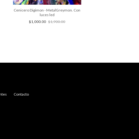
Cenicero Digimon - MetalGreymon. Con
Bandeja Eeveeluti
luces led
$450.00
$1,000.00
$1,900.00
ntes
Contacto