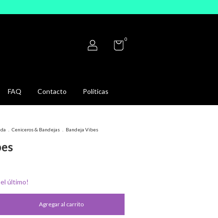
0
FAQ
Contacto
Políticas
ida
.
Ceniceros & Bandejas
.
Bandeja Vibes
bes
 el último!