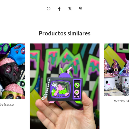
Productos similares
Witchy Gh
 de frasco