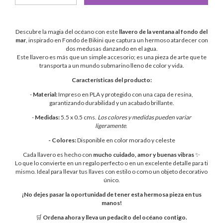
Descubre la magia del océano con este
llavero de la
ventana al fondo del
mar
, inspirado en Fondo de Bikini que captura un hermoso atardecer con
dos medusas danzando en el agua.
Este llavero es más que un simple accesorio; es una pieza de arte que te
transporta a un mundo submarino lleno de color y vida.
Características del producto:
-
Material:
Impreso en PLA y protegido con una capa de resina,
garantizando durabilidad y un acabado brillante.
-
Medidas:
5.5 x 0.5 cms.
Los colores y medidas pueden variar
ligeramente
.
- Colores:
Disponible en color morado y celeste
Cada llavero es hecho con
mucho cuidado, amor y buenas vibras
✨
Lo que lo convierte en un regalo perfecto o en un excelente detalle para ti
mismo. Ideal para llevar tus llaves con estilo o como un objeto decorativo
único.
¡No dejes pasar la oportunidad de tener esta hermosa pieza en tus
manos!
🛒
Ordena ahora y lleva un pedacito del océano contigo.