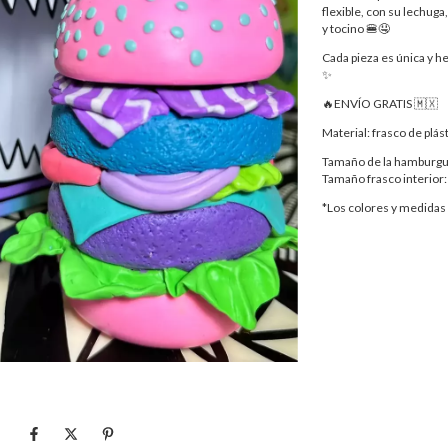
flexible, con su lechuga
y tocino 🍔🤤
Cada pieza es única y h
✨
🔥ENVÍO GRATIS 🇲🇽
Material: frasco de plás
Tamaño de la hamburgue
Tamaño frasco interior:
*Los colores y medidas