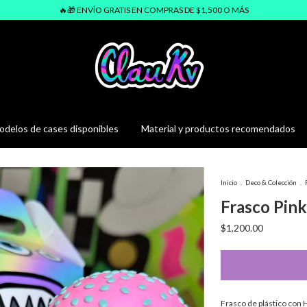
🔥🎁 ENVÍO GRATIS EN COMPRAS DE $1,500 O MÁS
delos de cases disponibles
Material y productos recomendados
Inicio
.
Deco & Colección
.
Frasco Pin
$1,200.00
Frasco de plástico con