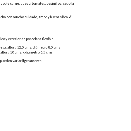
, doble carne, queso, tomates, pepinillos, cebolla
echa con mucho cuidado, amor y buena vibra 💕
tico y exterior de porcelana flexible
sa: altura 12.5 cms, diámetro 8.5 cms
 altura 10 cms, x diámetro 6.5 cms
 pueden variar ligeramente