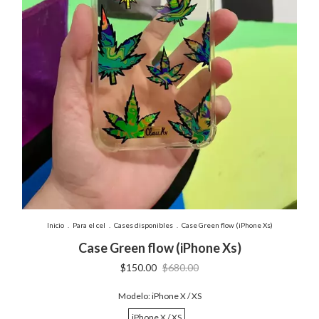
Inicio
.
Para el cel
.
Cases disponibles
.
Case Green flow (iPhone Xs)
Case Green flow (iPhone Xs)
$150.00
$680.00
Modelo:
iPhone X / XS
iPhone X / XS