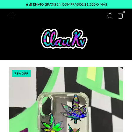
🔥🎁 ENVÍO GRATIS EN COMPRAS DE $1,500 O MÁS
0
78
%
OFF