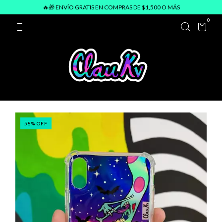
🔥🎁 ENVÍO GRATIS EN COMPRAS DE $1,500 O MÁS
0
58
%
OFF