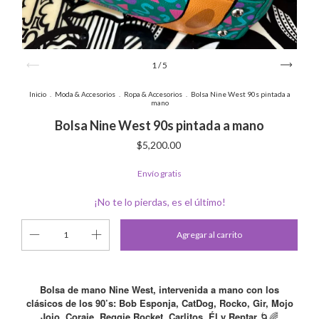
1
/
5
Inicio
.
Moda & Accesorios
.
Ropa & Accesorios
.
Bolsa Nine West 90s pintada a
mano
Bolsa Nine West 90s pintada a mano
$5,200.00
Envío gratis
¡No te lo pierdas, es el último!
Bolsa de mano Nine West, intervenida a mano con los
clásicos de los 90’s: Bob Esponja, CatDog, Rocko, Gir, Mojo
Jojo, Coraje, Reggie Rocket, Carlitos, Él y Reptar
🌀🌈