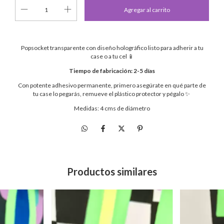
Popsocket transparente con diseño holográfico listo para adherir a tu
case o a tu cel 📱
Tiempo de fabricación: 2-5 días
Con potente adhesivo permanente, primero asegúrate en qué parte de
tu case lo pegarás, remueve el plástico protector y pégalo ✨
Medidas: 4 cms de diámetro
Productos similares